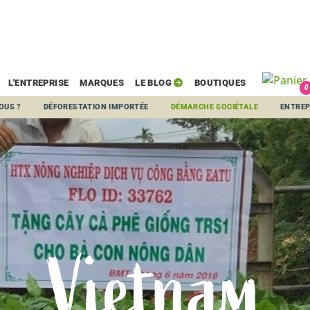
L'ENTREPRISE
MARQUES
LE BLOG
BOUTIQUES
0
VIETNAM
OUS ?
DÉFORESTATION IMPORTÉE
DÉMARCHE SOCIÉTALE
ENTREP
Vietnam