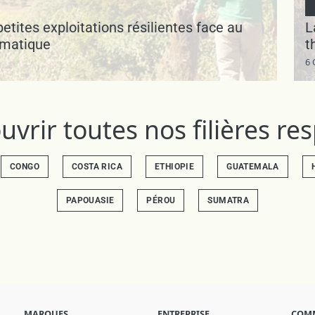
 petites exploitations résilientes face au
L
imatique
t
6
vrir toutes nos filières r
CONGO
COSTA RICA
ETHIOPIE
GUATEMALA
PAPOUASIE
PÉROU
SUMATRA
MARQUES
ENTREPRISE
COM