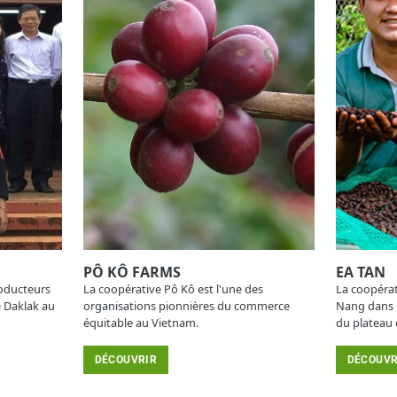
PÔ KÔ FARMS
EA TAN
oducteurs
La coopérative Pô Kô est l'une des
La coopérat
e Daklak au
organisations pionnières du commerce
Nang dans l
équitable au Vietnam.
du plateau
DÉCOUVRIR
DÉCOUVR