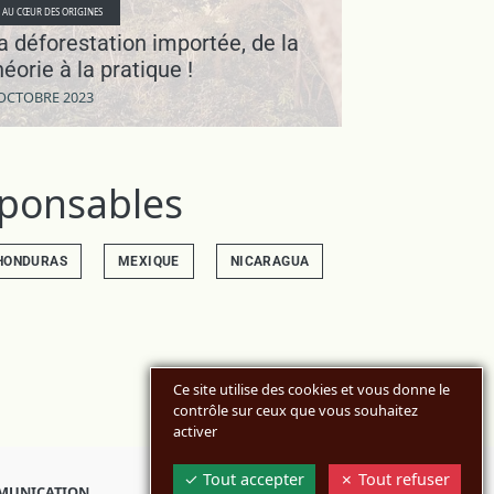
AU CŒUR DES ORIGINES
a déforestation importée, de la
héorie à la pratique !
 OCTOBRE 2023
esponsables
HONDURAS
MEXIQUE
NICARAGUA
Ce site utilise des cookies et vous donne le
contrôle sur ceux que vous souhaitez
activer
Tout accepter
Tout refuser
MUNICATION
BOUTIQUES