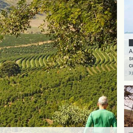
A
s
c
3 