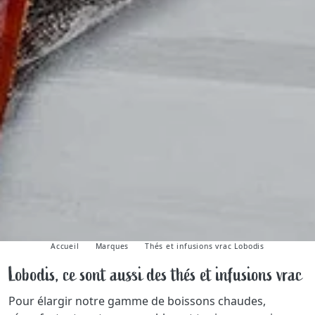
Accueil
Marques
Thés et infusions vrac Lobodis
Lobodis, ce sont aussi des thés et infusions vrac
Pour élargir notre gamme de boissons chaudes,