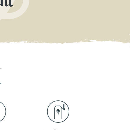
ent
e