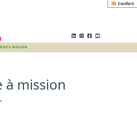
Confort
RISE À MISSION
e à mission