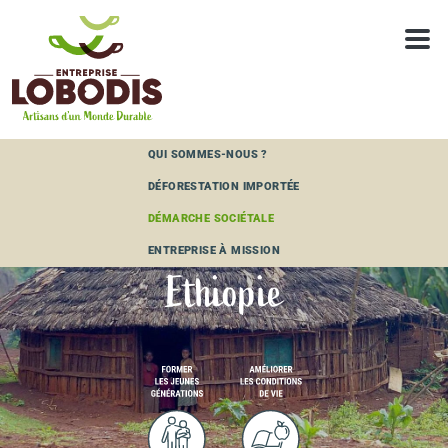
Panneau de gestion des cookies
QUI SOMMES-NOUS ?
DÉFORESTATION IMPORTÉE
DÉMARCHE SOCIÉTALE
ENTREPRISE À MISSION
Ethiopie
ETHIOPIE