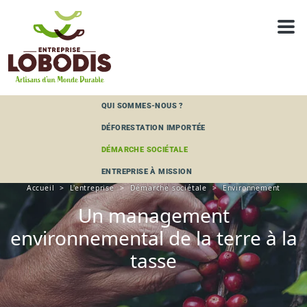
Panneau de gestion des cookies
QUI SOMMES-NOUS ?
DÉFORESTATION IMPORTÉE
DÉMARCHE SOCIÉTALE
ENTREPRISE À MISSION
Accueil
L'entreprise
Démarche sociétale
Environnement
UN MANAGEMENT ENVIRONNEMENTAL DE LA
TERRE À LA TASSE
Un management
environnemental de la terre à la
tasse