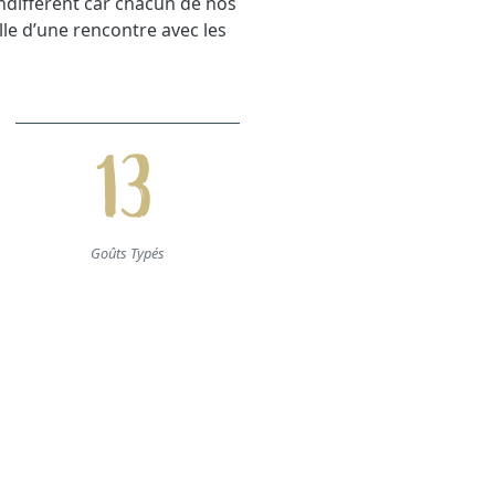
ndifférent car chacun de nos
lle d’une rencontre avec les
13
Goûts Typés