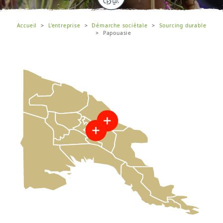
Accueil
L'entreprise
Démarche sociétale
Sourcing durable
Papouasie