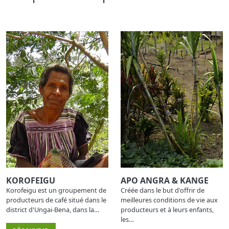
KOROFEIGU
APO ANGRA & KANGE
Korofeigu est un groupement de
Créée dans le but d'offrir de
producteurs de café situé dans le
meilleures conditions de vie aux
district d'Ungai-Bena, dans la…
producteurs et à leurs enfants,
les…