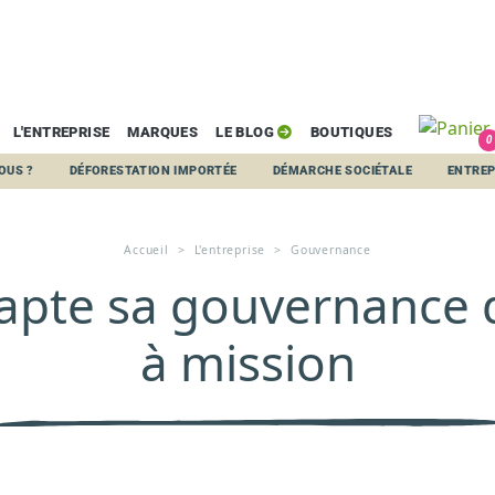
L'ENTREPRISE
MARQUES
LE BLOG
BOUTIQUES
0
ODIS ADAPTE SA GOUVERNANCE D'ENTREPRISE À MIS
OUS ?
DÉFORESTATION IMPORTÉE
DÉMARCHE SOCIÉTALE
ENTREP
Accueil
L'entreprise
Gouvernance
apte sa gouvernance d
à mission