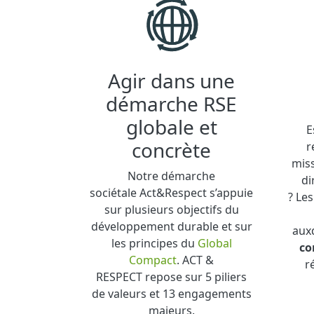
Agir dans une
démarche RSE
globale et
E
concrète
r
mis
Notre démarche
di
sociétale Act&Respect s’appuie
? Les
sur plusieurs objectifs du
développement durable et sur
auxq
les principes du
Global
co
Compact
. ACT &
r
RESPECT repose sur 5 piliers
de valeurs et 13 engagements
majeurs.