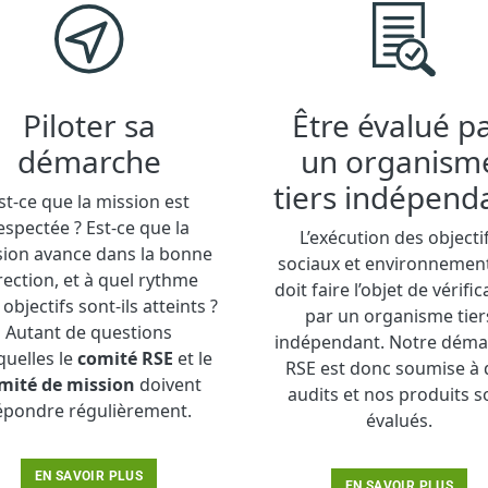
Piloter sa
Être évalué p
démarche
un organism
tiers indépend
st-ce que la mission est
espectée ? Est-ce que la
L’exécution des objecti
sion avance dans la bonne
sociaux et environnemen
rection, et à quel rythme
doit faire l’objet de vérific
 objectifs sont-ils atteints ?
par un organisme tier
Autant de questions
indépendant. Notre déma
uelles le
comité RSE
et le
RSE est donc soumise à 
mité de mission
doivent
audits et nos produits s
épondre régulièrement.
évalués.
EN SAVOIR PLUS
EN SAVOIR PLUS