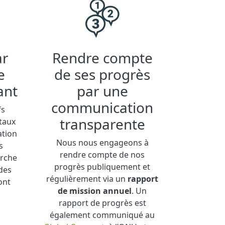
ar
Rendre compte
e
de ses progrès
ant
par une
communication
fs
transparente
taux
ation
Nous nous engageons à
s
rendre compte de nos
rche
progrès publiquement et
des
régulièrement via un
rapport
ont
de mission annuel
. Un
rapport de progrès est
également communiqué au