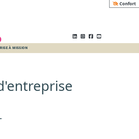
Confort
SION
RISE À MISSION
'entreprise