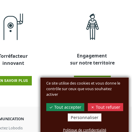
Engagement
Torréfacteur
sur notre territoire
innovant
EN SAVOIR PLUS
EN SAVOIR PLUS
Ce site utilise des cookies et vous donne le
contrôle sur ceux que vous souhaitez
activer
Tout accepter
Tout refuser
Personnaliser
MUNICATION
BOUTIQUES
ctez Lobodis
Particuliers
Politique de confidentialité