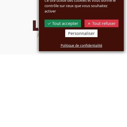
Ce site utilise des cookies et vous donne le
contrôle sur ceux que vous souhaitez
activer
Tout accepter
Tout refuser
Personnaliser
Politique de confidentialité
MARQUES
ENTREPRISE
COMMUNICATION
BOUTIQUES
©2026 Lobodis -
Agence Westango
Vie privée
Informations légales
Politique Cookies