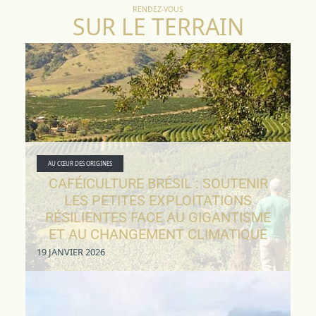
RENDEZ-VOUS
SUR LE TERRAIN
AU CŒUR DES ORIGINES
CAFÉICULTURE BRÉSIL : SOUTENIR
LES PETITES EXPLOITATIONS
RÉSILIENTES FACE AU GIGANTISME
ET AU CHANGEMENT CLIMATIQUE
19 JANVIER 2026